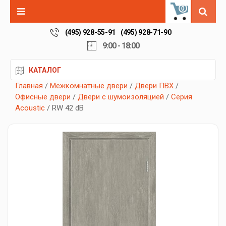
0
(495) 928-55-91
(495) 928-71-90
9:00 - 18:00
КАТАЛОГ
Главная
/
Межкомнатные двери
/
Двери ПВХ
/
Офисные двери
/
Двери с шумоизоляцией
/
Серия
Acoustic
/ RW 42 dB