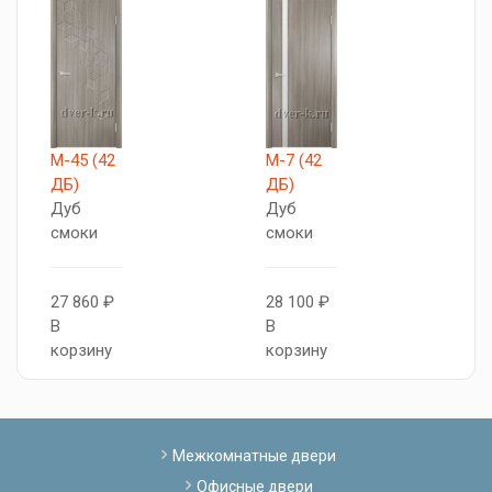
М-45 (42
М-7 (42
V
ДБ)
ДБ)
Т
Дуб
Дуб
с
смоки
смоки
2
27 860 ₽
28 100 ₽
В
В
В
к
корзину
корзину
Межкомнатные двери
Офисные двери