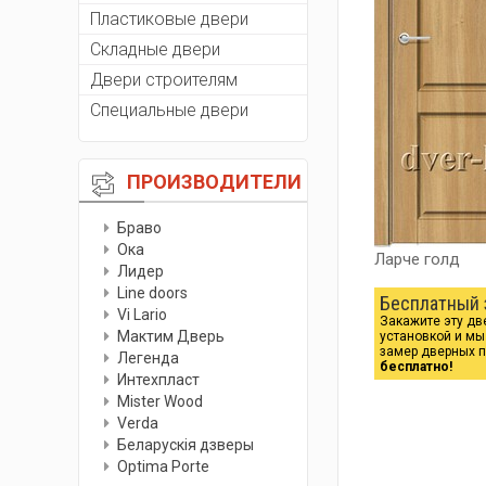
Пластиковые двери
Складные двери
Двери строителям
Специальные двери
ПРОИЗВОДИТЕЛИ
Браво
Ока
Ларче голд
Лидер
Line doors
Бесплатный 
Vi Lario
Закажите эту дв
Мактим Дверь
установкой и м
замер дверных 
Легенда
бесплатно!
Интехпласт
Мister Wood
Verda
Беларускiя дзверы
Optima Porte