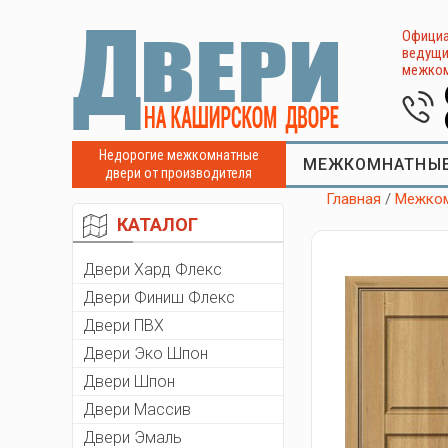
Официа
ведущи
межком
Недорогие межкомнатные
МЕЖКОМНАТНЫЕ
двери от производителя
Главная
/
Межком
КАТАЛОГ
Двери Хард Флекс
Двери Финиш Флекс
Двери ПВХ
Двери Эко Шпон
Двери Шпон
Двери Массив
Двери Эмаль