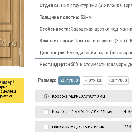
Отделка:
ПВХ структурный (3D-пленка, Гер
Толщина полотна:
50мм
Особенности:
Заводская врезка под магни
Комплектация:
Полотно и коробка (3 шт). 
Доп. опции:
Выпадающий порог (автопорог) 
Нестандарт:
+50% к стоимости (размеры д
Размер:
600*2000
700*2000
800*2000
замер!
ерь с
ы сделаем
проёмов
Коробка МДФ 2070*80*40 мм
+
36
Коробка "Т" M/LVL 2070*80*40 мм
386
Наличник МДФ 2150*70*8 мм