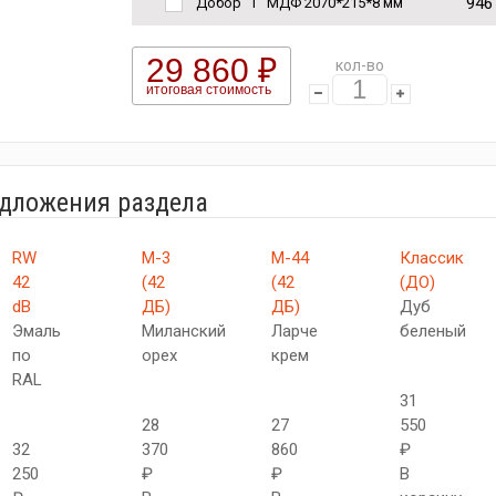
946
Добор "Т" МДФ 2070*215*8 мм
29 860 ₽
кол-во
итоговая стоимость
едложения раздела
RW
М-3
М-44
Классик
42
(42
(42
(ДО)
dB
ДБ)
ДБ)
Дуб
Эмаль
Миланский
Ларче
беленый
по
орех
крем
RAL
31
28
27
550
32
370
860
₽
250
₽
₽
В