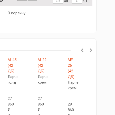
 ₽
шт.
к-т
В корзину
М-45
М-22
MF-
М-26
(42
(42
26
(42
ДБ)
ДБ)
(42
ДБ)
Ларче
Ларче
ДБ)
Ларче
голд
крем
Ларче
крем
крем
27
27
27
860
860
29
860
₽
₽
860
₽