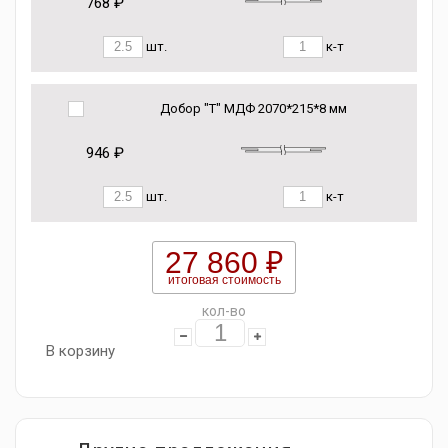
768 ₽
шт.
к-т
Добор "Т" МДФ 2070*215*8 мм
946 ₽
шт.
к-т
27 860 ₽
итоговая стоимость
кол-во
В корзину