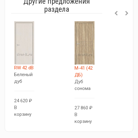
Другие предложения
раздела
RW 42 dB
М-41 (42
М
Беленый
ДБ)
Д
дуб
Дуб
Л
сонома
г
24 620 ₽
В
27 860 ₽
2
корзину
В
В
корзину
к