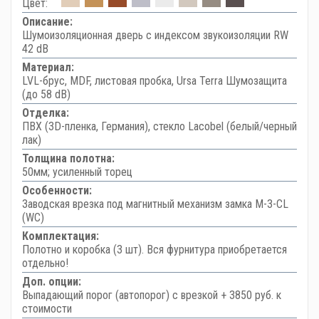
Цвет:
Описание:
Шумоизоляционная дверь с индексом звукоизоляции RW
42 dB
Материал:
LVL-брус, MDF, листовая пробка, Ursa Terra Шумозащита
(до 58 dB)
Отделка:
ПВХ (3D-пленка, Германия), стекло Lacobel (белый/черный
лак)
Толщина полотна:
50мм; усиленный торец
Особенности:
Заводская врезка под магнитный механизм замка M-3-CL
(WC)
Комплектация:
Полотно и коробка (3 шт). Вся фурнитура приобретается
отдельно!
Доп. опции:
Выпадающий порог (автопорог) с врезкой + 3850 руб. к
стоимости