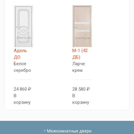
Адель
М-1 (42
М
ДО
ДБ)
Д
Белое
Ларче
Л
серебро
крем
г
24 860 ₽
28 580 ₽
2
В
В
В
корзину
корзину
к
Межкомнатные двери