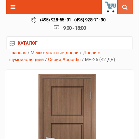
0
(495) 928-55-91
(495) 928-71-90
9:00 - 18:00
КАТАЛОГ
Главная
/
Межкомнатные двери
/
Двери с
шумоизоляцией
/
Серия Acoustic
/ MF-25 (42 ДБ)