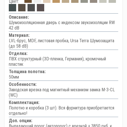
Цвет:
Описание:
Шумоизоляционная дверь с индексом звукоизоляции RW
42 dB
Материал:
LVL-брус, MDF, листовая пробка, Ursa Terra Шумозащита
(до 58 dB)
Отделка:
ПВХ структурный (3D-пленка, Германия), кромочный
пластик
Толщина полотна:
50мм
Особенности:
Заводская врезка под магнитный механизм замка M-3-CL
(WC)
Комплектация:
Полотно и коробка (3 шт). Вся фурнитура приобретается
отдельно!
Доп. опции:
Выпадающий порог (автопорог) с врезкой + 3850 руб. к