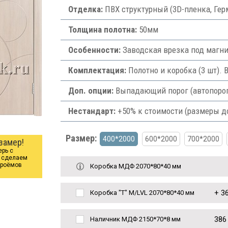
Отделка:
ПВХ структурный (3D-пленка, Гер
Толщина полотна:
50мм
Особенности:
Заводская врезка под магни
Комплектация:
Полотно и коробка (3 шт). 
Доп. опции:
Выпадающий порог (автопорог) 
Нестандарт:
+50% к стоимости (размеры д
Размер:
400*2000
600*2000
700*2000
замер!
ерь с
ы сделаем
проёмов
Коробка МДФ 2070*80*40 мм
+
36
Коробка "Т" M/LVL 2070*80*40 мм
386
Наличник МДФ 2150*70*8 мм