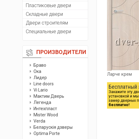
Пластиковые двери
Складные двери
Двери строителям
Специальные двери
ПРОИЗВОДИТЕЛИ
Браво
Ока
Ларче крем
Лидер
Line doors
Бесплатный 
Vi Lario
Закажите эту дв
Мактим Дверь
установкой и м
замер дверных 
Легенда
бесплатно!
Интехпласт
Мister Wood
Verda
Беларускiя дзверы
Optima Porte