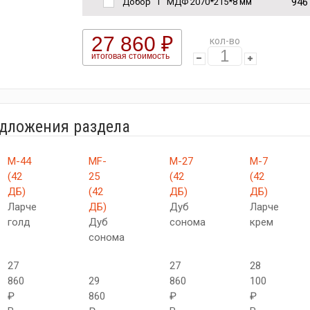
946
Добор "Т" МДФ 2070*215*8 мм
27 860 ₽
кол-во
итоговая стоимость
едложения раздела
М-44
MF-
М-27
М-7
(42
25
(42
(42
ДБ)
(42
ДБ)
ДБ)
Ларче
ДБ)
Дуб
Ларче
голд
Дуб
сонома
крем
сонома
27
27
28
860
29
860
100
₽
860
₽
₽