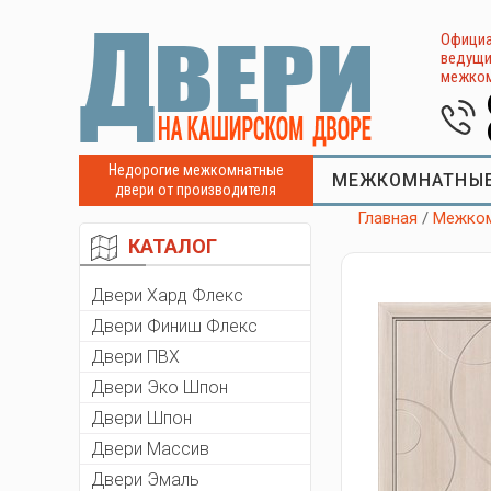
Официа
ведущи
межком
Недорогие межкомнатные
МЕЖКОМНАТНЫЕ
двери от производителя
Главная
/
Межком
КАТАЛОГ
Двери Хард Флекс
Двери Финиш Флекс
Двери ПВХ
Двери Эко Шпон
Двери Шпон
Двери Массив
Двери Эмаль