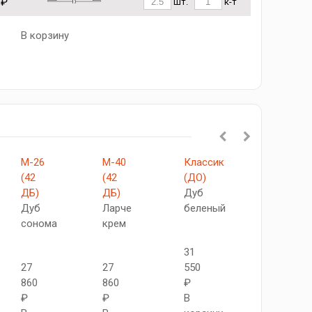
 ₽
шт.
к-т
В корзину
М-26
М-40
Классик
М-4
(42
(42
(ДО)
(42
ДБ)
ДБ)
Дуб
ДБ)
Дуб
Ларче
беленый
Милански
сонома
крем
орех
31
27
27
550
27
860
860
₽
820
₽
₽
В
₽