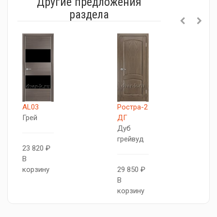
Другие предложения
раздела
AL03
Ростра-2
A
Грей
ДГ
Г
Дуб
грейвуд
23 820 ₽
2
В
В
корзину
29 850 ₽
к
В
корзину