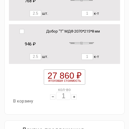
768 ₽
шт.
к-т
Добор "Т" МДФ 2070*215*8 мм
946 ₽
шт.
к-т
27 860 ₽
итоговая стоимость
кол-во
В корзину