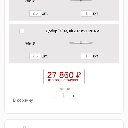
768 ₽
шт.
к-т
Добор "Т" МДФ 2070*215*8 мм
946 ₽
шт.
к-т
27 860 ₽
итоговая стоимость
кол-во
В корзину