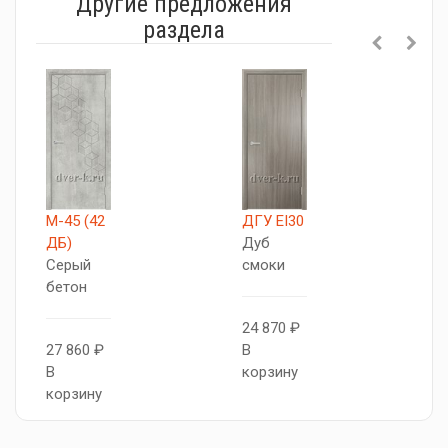
Другие предложения
раздела
М-45 (42
ДГУ EI30
М
ДБ)
Дуб
Д
Серый
смоки
С
бетон
б
24 870 ₽
27 860 ₽
В
2
В
корзину
В
корзину
к