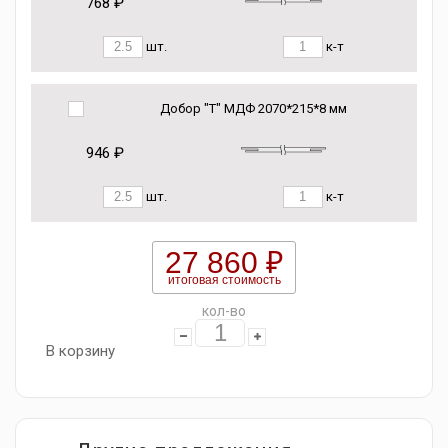
768 ₽
шт.
к-т
Добор "Т" МДФ 2070*215*8 мм
946 ₽
шт.
к-т
27 860 ₽
итоговая стоимость
кол-во
В корзину