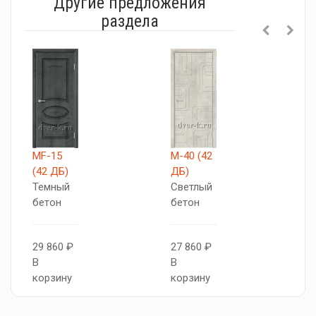
Другие предложения
раздела
MF-15
М-40 (42
М
(42 ДБ)
ДБ)
Д
Темный
Светлый
Д
бетон
бетон
с
29 860 ₽
27 860 ₽
2
В
В
В
корзину
корзину
к