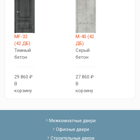
MF-32
М-40 (42
М
(42 ДБ)
ДБ)
Д
Темный
Серый
Д
бетон
бетон
с
29 860 ₽
27 860 ₽
2
В
В
В
корзину
корзину
к
Межкомнатные двери
Офисные двери
Строительные двери