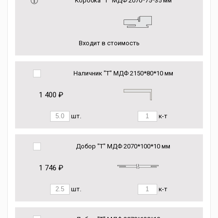
Коробка “Т” МДФ 2070*75*35 мм
Входит в стоимость
Наличник "Т" МДФ 2150*80*10 мм
1 400 ₽
шт.
к-т
Добор "Т" МДФ 2070*100*10 мм
1 746 ₽
шт.
к-т