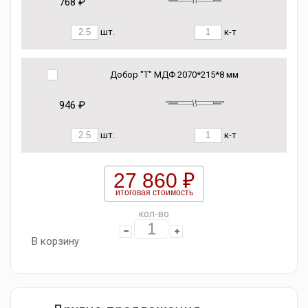
768 ₽
шт.
к-т
Добор "Т" МДФ 2070*215*8 мм
946 ₽
шт.
к-т
27 860 ₽
итоговая стоимость
кол-во
В корзину