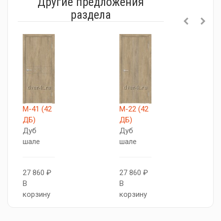
Другие предложения
раздела
М-41 (42
М-22 (42
M
ДБ)
ДБ)
(
Дуб
Дуб
Д
шале
шале
ш
27 860 ₽
27 860 ₽
2
В
В
В
корзину
корзину
к