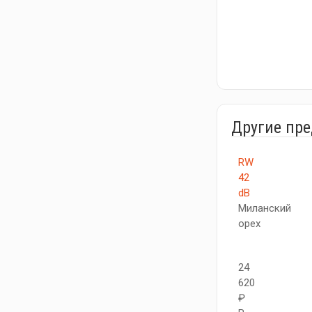
Другие пр
RW
42
dB
Миланский
орех
24
620
₽