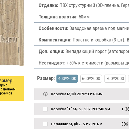
Отделка:
ПВХ структурный (3D-пленка, Гер
Толщина полотна:
50мм
Особенности:
Заводская врезка под магни
Комплектация:
Полотно и коробка (3 шт). 
Доп. опции:
Выпадающий порог (автопорог) 
Нестандарт:
+50% к стоимости (размеры д
Размер:
400*2000
600*2000
700*2000
замер!
ерь с
ы сделаем
проёмов
Коробка МДФ 2070*80*40 мм
+
36
Коробка "Т" M/LVL 2070*80*40 мм
386
Наличник МДФ 2150*70*8 мм