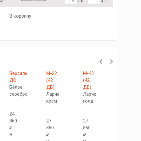
 ₽
шт.
к-т
В корзину
Версаль
М-22
М-43
Классик
ДО
(42
(42
(ДО)
Белое
ДБ)
ДБ)
Пастельн
серебро
Ларче
Ларче
голубой
крем
голд
24
30
860
27
27
150
₽
860
860
₽
В
₽
₽
В