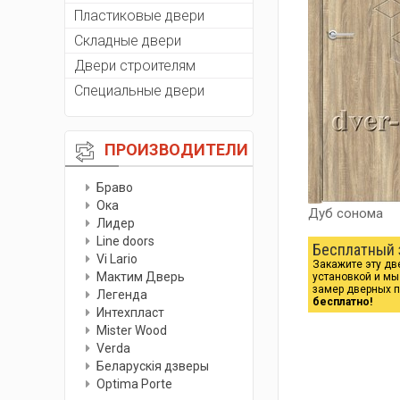
Пластиковые двери
Складные двери
Двери строителям
Специальные двери
ПРОИЗВОДИТЕЛИ
Браво
Ока
Дуб сонома
Лидер
Line doors
Бесплатный 
Vi Lario
Закажите эту дв
Мактим Дверь
установкой и м
замер дверных 
Легенда
бесплатно!
Интехпласт
Мister Wood
Verda
Беларускiя дзверы
Optima Porte