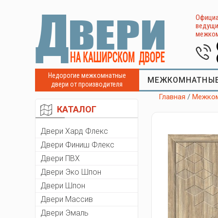
Официа
ведущи
межком
Недорогие межкомнатные
МЕЖКОМНАТНЫЕ
двери от производителя
Главная
/
Межком
КАТАЛОГ
Двери Хард Флекс
Двери Финиш Флекс
Двери ПВХ
Двери Эко Шпон
Двери Шпон
Двери Массив
Двери Эмаль