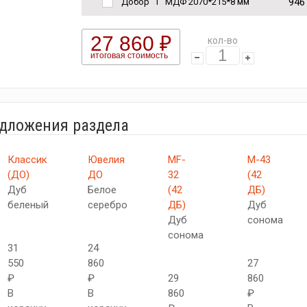
946
Добор "Т" МДФ 2070*215*8 мм
27 860 ₽
кол-во
итоговая стоимость
едложения раздела
Классик
Ювелия
MF-
М-43
(ДО)
ДО
32
(42
Дуб
Белое
(42
ДБ)
беленый
серебро
ДБ)
Дуб
Дуб
сонома
сонома
31
24
550
860
27
₽
₽
29
860
В
В
860
₽