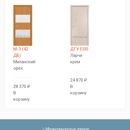
М-3 (42
ДГУ EI30
В
ДБ)
Ларче
Д
Миланский
крем
Б
орех
с
24 870 ₽
28 370 ₽
В
2
В
корзину
В
корзину
к
Межкомнатные двери