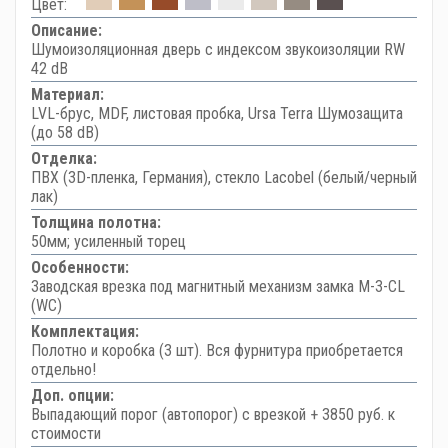
Цвет:
Описание:
Шумоизоляционная дверь с индексом звукоизоляции RW
42 dB
Материал:
LVL-брус, MDF, листовая пробка, Ursa Terra Шумозащита
(до 58 dB)
Отделка:
ПВХ (3D-пленка, Германия), стекло Lacobel (белый/черный
лак)
Толщина полотна:
50мм; усиленный торец
Особенности:
Заводская врезка под магнитный механизм замка M-3-CL
(WC)
Комплектация:
Полотно и коробка (3 шт). Вся фурнитура приобретается
отдельно!
Доп. опции:
Выпадающий порог (автопорог) с врезкой + 3850 руб. к
стоимости