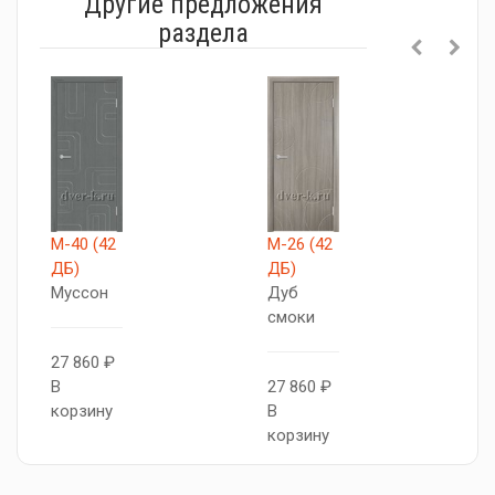
Другие предложения
раздела
М-40 (42
М-26 (42
V
ДБ)
ДБ)
С
Муссон
Дуб
с
смоки
27 860 ₽
3
В
27 860 ₽
В
корзину
В
к
корзину