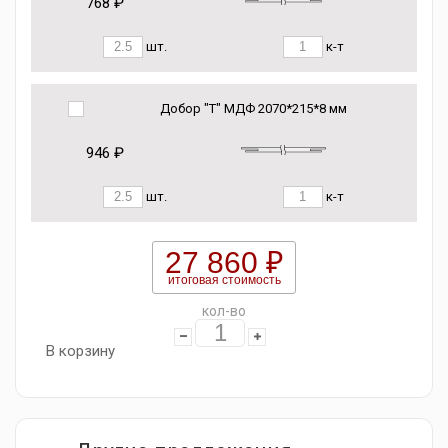
768 ₽
шт.
к-т
Добор "Т" МДФ 2070*215*8 мм
946 ₽
шт.
к-т
27 860 ₽
итоговая стоимость
кол-во
В корзину