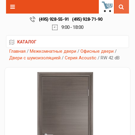
0
(495) 928-55-91
(495) 928-71-90
9:00 - 18:00
КАТАЛОГ
Главная
/
Межкомнатные двери
/
Офисные двери
/
Двери с шумоизоляцией
/
Серия Acoustic
/ RW 42 dB