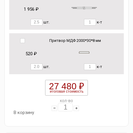
1 956 ₽
шт.
к-т
Притвор МДФ 2000*30*8 мм
520 ₽
шт.
к-т
27 480 ₽
итоговая стоимость
кол-во
В корзину