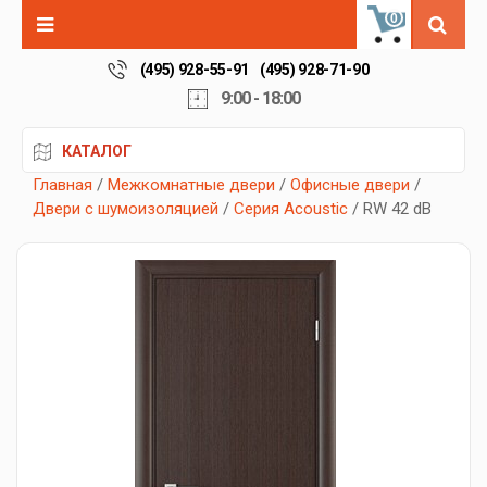
0
(495) 928-55-91
(495) 928-71-90
9:00 - 18:00
КАТАЛОГ
Главная
/
Межкомнатные двери
/
Офисные двери
/
Двери с шумоизоляцией
/
Серия Acoustic
/ RW 42 dB