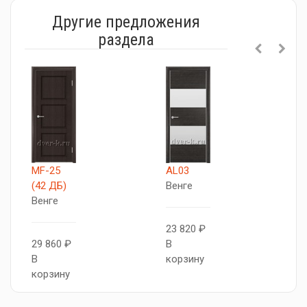
Другие предложения
раздела
MF-25
AL03
М
(42 ДБ)
Венге
Д
Венге
В
23 820 ₽
29 860 ₽
В
2
В
корзину
В
корзину
к