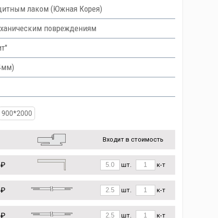
итным лаком (Южная Корея)
еханическим повреждениям
ит"
4мм)
900*2000
Входит в стоимость
 ₽
шт.
к-т
 ₽
шт.
к-т
 ₽
шт.
к-т