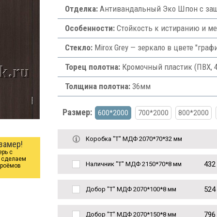
Отделка:
Антивандальный Эко Шпон с защ
Особенности:
Стойкость к истиранию и м
Стекло:
Mirox Grey — зеркало в цвете "граф
Торец полотна:
Кромочный пластик (ПВХ, 
Толщина полотна:
36мм
Размер:
600*2000
700*2000
800*2000
Коробка "Т" МДФ 2070*70*32 мм
замер!
ерь с
ы сделаем
432
Наличник "Т" МДФ 2150*70*8 мм
проёмов
524
Добор "Т" МДФ 2070*100*8 мм
796
Добор "Т" МДФ 2070*150*8 мм