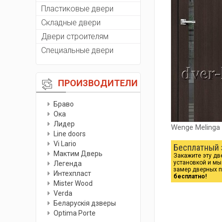
Пластиковые двери
Складные двери
Двери строителям
Специальные двери
ПРОИЗВОДИТЕЛИ
Браво
Ока
Лидер
Wenge Melinga
Line doors
Vi Lario
Бесплатный 
Мактим Дверь
Закажите эту дв
установкой и м
Легенда
замер дверных 
Интехпласт
бесплатно!
Мister Wood
Verda
Беларускiя дзверы
Optima Porte