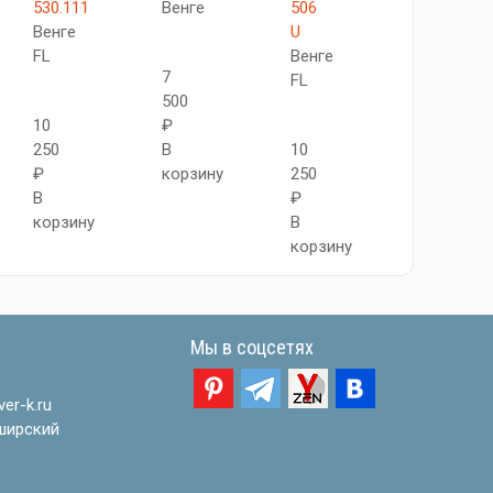
530.111
Венге
506
АПП
Венге
U
SG
FL
Венге
Венге
7
FL
FL
500
10
₽
250
В
10
10
₽
корзину
250
550
В
₽
₽
корзину
В
В
корзину
корзину
Мы в соцсетях
er-k.ru
ширский