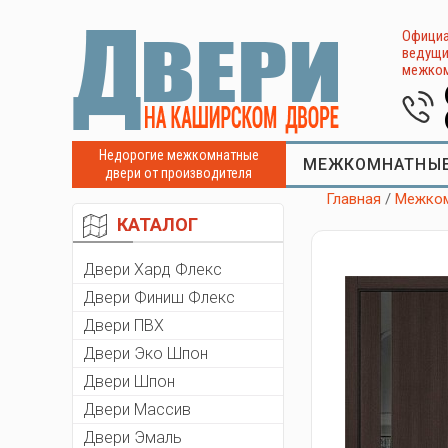
Официа
ведущи
межком
Недорогие межкомнатные
МЕЖКОМНАТНЫЕ
двери от производителя
Главная
/
Межком
КАТАЛОГ
Двери Хард Флекс
Двери Финиш Флекс
Двери ПВХ
Двери Эко Шпон
Двери Шпон
Двери Массив
Двери Эмаль