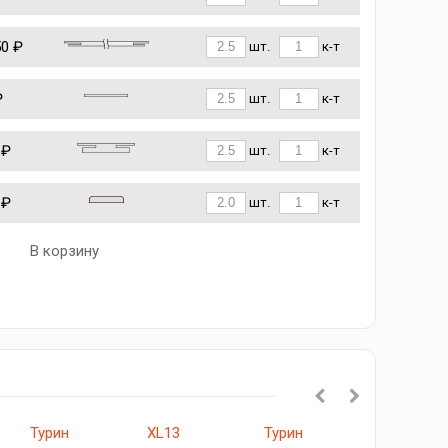
50 ₽
шт.
к-т
₽
шт.
к-т
 ₽
шт.
к-т
 ₽
шт.
к-т
В корзину
Турин
XL13
Турин
523.111