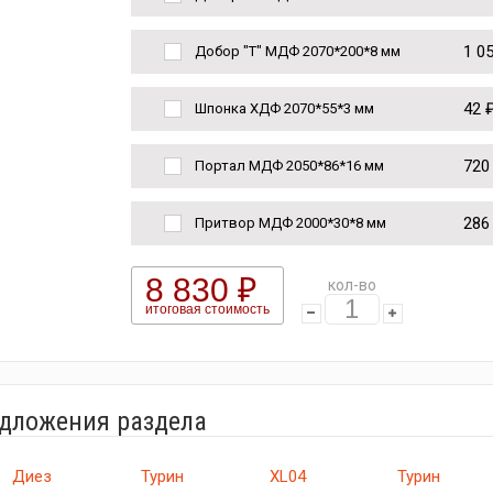
1 0
Добор "Т" МДФ 2070*200*8 мм
42 
Шпонка ХДФ 2070*55*3 мм
720
Портал МДФ 2050*86*16 мм
286
Притвор МДФ 2000*30*8 мм
8 830 ₽
кол-во
итоговая стоимость
едложения раздела
Диез
Турин
XL04
Турин