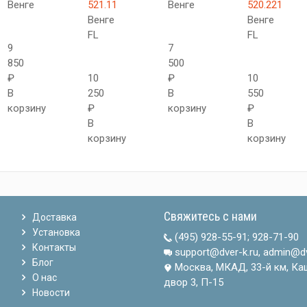
Венге
521.11
Венге
520.221
Венге
Венге
FL
FL
9
7
850
500
₽
10
₽
10
В
250
В
550
корзину
₽
корзину
₽
В
В
корзину
корзину
Свяжитесь с нами
Доставка
Установка
(495) 928-55-91
;
928-71-90
Контакты
support@dver-k.ru, admin@dv
Блог
Москва, МКАД, 33-й км, Ка
О нас
двор 3, П-15
Новости