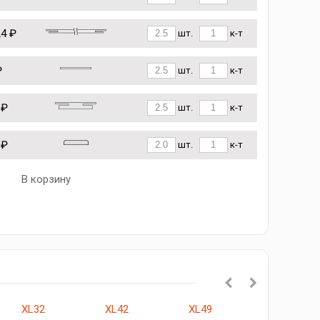
24 ₽
шт.
к-т
₽
шт.
к-т
 ₽
шт.
к-т
 ₽
шт.
к-т
В корзину
XL32
XL42
XL49
523.111