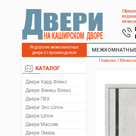
Официа
ведущи
межком
Недорогие межкомнатные
МЕЖКОМНАТНЫЕ
двери от производителя
Главная
/
Межком
КАТАЛОГ
Двери Хард Флекс
Двери Финиш Флекс
Двери ПВХ
Двери Эко Шпон
Двери Шпон
Двери Массив
Двери Эмаль