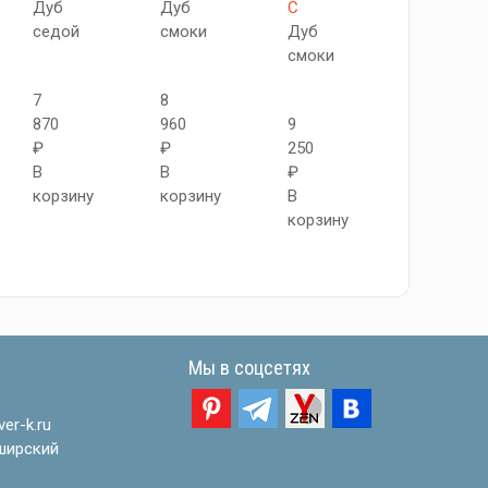
Дуб
Дуб
C
АПП
седой
смоки
Дуб
SC
смоки
Серый
7
8
870
960
9
10
₽
₽
250
950
В
В
₽
₽
корзину
корзину
В
В
корзину
корзину
Мы в соцсетях
er-k.ru
ширский