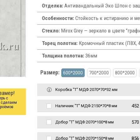
Отделка:
Антивандальный Эко Шпон с защ
Особенности:
Стойкость к истиранию и м
Стекло:
Mirox Grey — зеркало в цвете "граф
Торец полотна:
Кромочный пластик (ПВХ, 
Толщина полотна:
36мм
Размер:
600*2000
700*2000
800*2000
Коробка "Т" МДФ 2070*70*32 мм
замер!
ерь с
ы сделаем
452
Наличник "Т" МДФ 2150*70*8 мм
проёмов
570
Добор "Т" МДФ 2070*100*8 мм
856
Добор "Т" МДФ 2070*150*8 мм