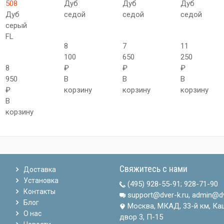
508
Дуб
Дуб
Дуб
Дуб
седой
седой
седой
серый
FL
8
7
11
100
650
250
8
₽
₽
₽
950
В
В
В
₽
корзину
корзину
корзину
В
корзину
Свяжитесь с нами
Доставка
Установка
(495) 928-55-91
;
928-71-90
Контакты
support@dver-k.ru, admin@dv
Блог
Москва, МКАД, 33-й км, Ка
О нас
двор 3, П-15