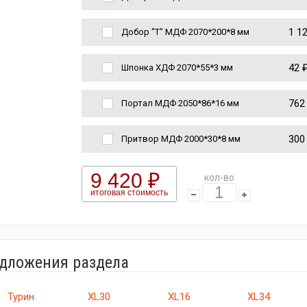
1 1
Добор "Т" МДФ 2070*200*8 мм
42 
Шпонка ХДФ 2070*55*3 мм
762
Портал МДФ 2050*86*16 мм
300
Притвор МДФ 2000*30*8 мм
9 420 ₽
кол-во
итоговая стоимость
едложения раздела
Турин
XL30
XL16
XL34