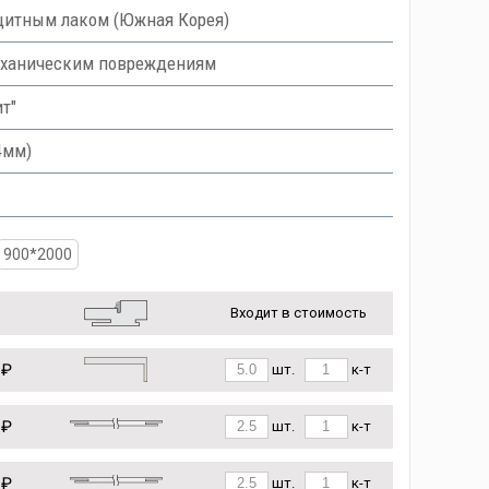
итным лаком (Южная Корея)
еханическим повреждениям
ит"
4мм)
900*2000
Входит в стоимость
 ₽
шт.
к-т
 ₽
шт.
к-т
 ₽
шт.
к-т