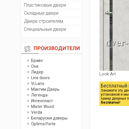
Пластиковые двери
Складные двери
Двери строителям
Специальные двери
ПРОИЗВОДИТЕЛИ
Браво
Ока
Лидер
Look Art
Line doors
Vi Lario
Бесплатный 
Мактим Дверь
Закажите эту дв
установкой и м
Легенда
замер дверных 
Интехпласт
бесплатно!
Мister Wood
Verda
Беларускiя дзверы
Optima Porte