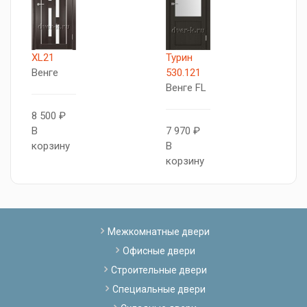
XL21
Турин
X
Венге
530.121
В
Венге FL
8 500 ₽
8
В
7 970 ₽
В
корзину
В
к
корзину
Межкомнатные двери
Офисные двери
Строительные двери
Специальные двери