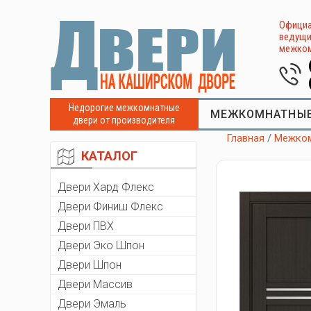
Официа
ведущи
межком
Недорогие межкомнатные
МЕЖКОМНАТНЫЕ
двери от производителя
Главная
/
Межком
КАТАЛОГ
Двери Хард Флекс
Двери Финиш Флекс
Двери ПВХ
Двери Эко Шпон
Двери Шпон
Двери Массив
Двери Эмаль