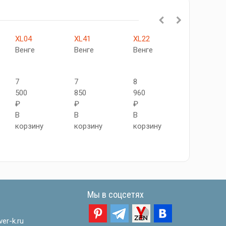
XL04
XL41
XL22
XL25
Венге
Венге
Венге
Венге
7
7
8
7
500
850
960
700
₽
₽
₽
₽
В
В
В
В
корзину
корзину
корзину
корзину
Мы в соцсетях
er-k.ru