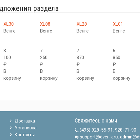
едложения раздела
XL30
XL08
XL28
XL01
Венге
Венге
Венге
Венге
8
7
7
6
100
250
870
850
₽
₽
₽
₽
В
В
В
В
корзину
корзину
корзину
корзину
Свяжитесь с нами
Доставка
Установка
(495) 928-55-91
;
928-71-90
Контакты
support@dver-k.ru, admin@dv