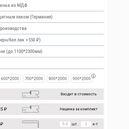
ленка из МДФ
итным лаком (Германия)
производства
ерн/бел лак +550 ₽)
не (до 1100*2300мм)
600*2000
700*2000
800*2000
900*2000
Входит в стоимость
5 ₽
Наценка за комплект
 ₽
шт.
к-т