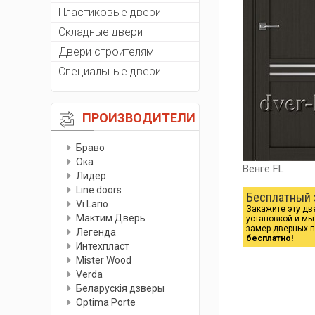
Пластиковые двери
Складные двери
Двери строителям
Специальные двери
ПРОИЗВОДИТЕЛИ
Браво
Ока
Венге FL
Лидер
Line doors
Бесплатный 
Vi Lario
Закажите эту дв
Мактим Дверь
установкой и м
замер дверных 
Легенда
бесплатно!
Интехпласт
Мister Wood
Verda
Беларускiя дзверы
Optima Porte