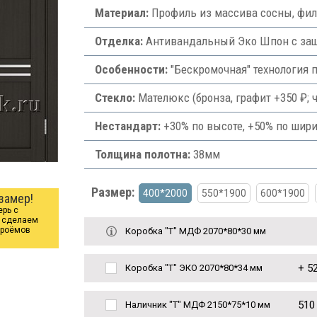
Материал:
Профиль из массива сосны, фи
Отделка:
Антивандальный Эко Шпон с защ
Особенности:
"Бескромочная" технология 
Стекло:
Мателюкс (бронза, графит +350 ₽; ч
Нестандарт:
+30% по высоте, +50% по шири
Толщина полотна:
38мм
Размер:
400*2000
550*1900
600*1900
замер!
ерь с
ы сделаем
проёмов
Коробка "Т" МДФ 2070*80*30 мм
+
52
Коробка "Т" ЭКО 2070*80*34 мм
510
Наличник "Т" МДФ 2150*75*10 мм