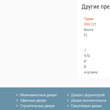
Другие пр
Турин
530.121
Венге
FL
7
970
₽
В
корзину
Межкомнатные двери
Двери с фурнитурой
Офисные двери
Двери эконом класса
Строительные двери
Санузловые двери