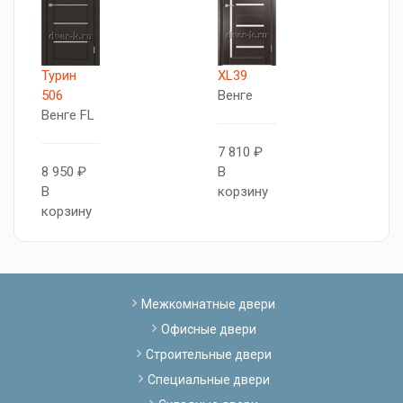
Турин
XL39
X
506
Венге
В
Венге FL
7 810 ₽
8
8 950 ₽
В
В
В
корзину
к
корзину
Межкомнатные двери
Офисные двери
Строительные двери
Специальные двери