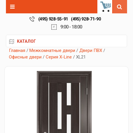
0
(495) 928-55-91
(495) 928-71-90
9:00 - 18:00
КАТАЛОГ
Главная
/
Межкомнатные двери
/
Двери ПВХ
/
Офисные двери
/
Серия X-Line
/ XL21