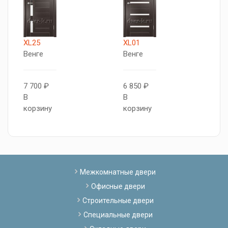
XL25
XL01
X
Венге
Венге
В
7 700 ₽
6 850 ₽
8
В
В
В
корзину
корзину
к
Межкомнатные двери
Офисные двери
Строительные двери
Специальные двери