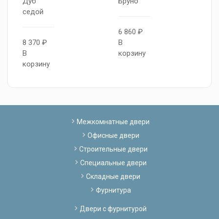
Дуб
Бруно
Б
седой
6 860 ₽
6
8 370 ₽
В
В
В
корзину
к
корзину
Межкомнатные двери
Офисные двери
Строительные двери
Специальные двери
Складные двери
Фурнитура
Двери с фурнитурой