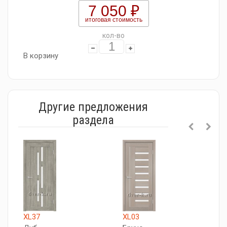
7 050 ₽
итоговая стоимость
кол-во
В корзину
Другие предложения
раздела
XL37
XL03
X