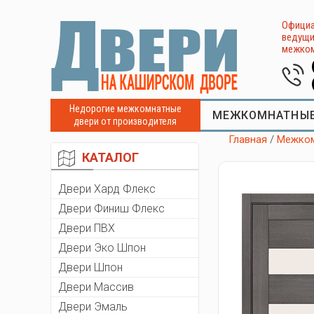
Официа
ведущи
межком
Недорогие межкомнатные
МЕЖКОМНАТНЫЕ
двери от производителя
Главная
/
Межком
КАТАЛОГ
Двери Хард Флекс
Двери Финиш Флекс
Двери ПВХ
Двери Эко Шпон
Двери Шпон
Двери Массив
Двери Эмаль