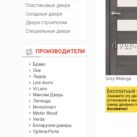
Пластиковые двери
Складные двери
Двери строителям
Специальные двери
ПРОИЗВОДИТЕЛИ
Браво
Ока
Лидер
Grey Melinga
Line doors
Vi Lario
Бесплатный 
Мактим Дверь
Закажите эту дв
установкой и м
Легенда
замер дверных 
Интехпласт
бесплатно!
Мister Wood
Verda
Беларускiя дзверы
Optima Porte