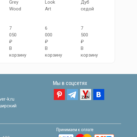
Grey
Look
Дуб
Grey
Wood
Art
седой
Wood
7
6
7
6
050
000
500
750
₽
₽
₽
₽
В
В
В
В
корзину
корзину
корзину
корзину
Мы в соцсетях
er-k.ru
ширский
Принимаем к оплате