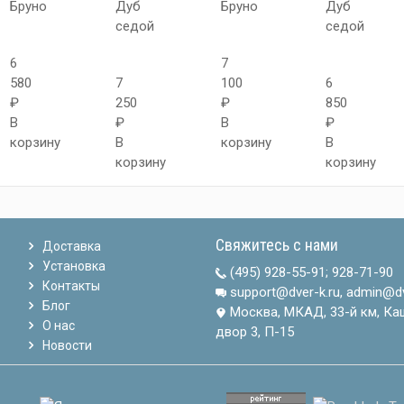
Бруно
Дуб
Бруно
Дуб
седой
седой
6
7
580
7
100
6
₽
250
₽
850
В
₽
В
₽
корзину
В
корзину
В
корзину
корзину
Свяжитесь с нами
Доставка
Установка
(495) 928-55-91
;
928-71-90
Контакты
support@dver-k.ru, admin@dv
Блог
Москва, МКАД, 33-й км, Ка
О нас
двор 3, П-15
Новости