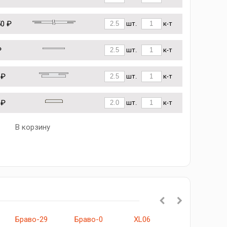
50 ₽
шт.
к-т
₽
шт.
к-т
 ₽
шт.
к-т
 ₽
шт.
к-т
В корзину
Браво-29
Браво-0
XL06
Браво-22