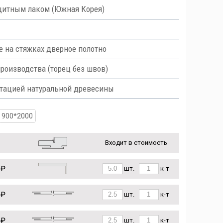
итным лаком (Южная Корея)
е на стяжках дверное полотно
роизводства (торец без швов)
итацией натуральной древесины
900*2000
Входит в стоимость
 ₽
шт.
к-т
 ₽
шт.
к-т
 ₽
шт.
к-т