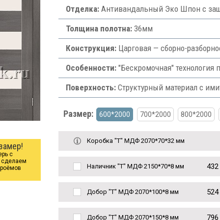
Отделка:
Антивандальный Эко Шпон с защ
Толщина полотна:
36мм
Конструкция:
Царговая — сборно-разборно
Особенности:
"Бескромочная" технология п
Поверхность:
Структурный материал с им
Размер:
600*2000
700*2000
800*2000
Коробка "Т" МДФ 2070*70*32 мм
замер!
ерь с
ы сделаем
432
Наличник "Т" МДФ 2150*70*8 мм
проёмов
524
Добор "Т" МДФ 2070*100*8 мм
796
Добор "Т" МДФ 2070*150*8 мм