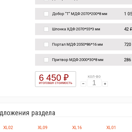
1 0
Добор "Т" МДФ 2070*200*8 мм
42 
Шпонка ХДФ 2070*55*3 мм
720
Портал МДФ 2050*86*16 мм
286
Притвор МДФ 2000*30*8 мм
6 450 ₽
кол-во
итоговая стоимость
едложения раздела
XL02
XL09
XL16
XL01