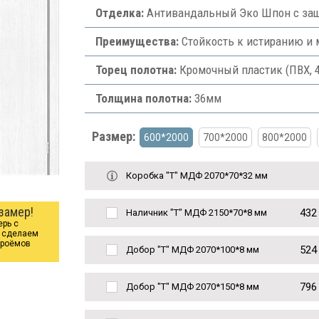
Отделка:
Антивандальный Эко Шпон с защ
Преимущества:
Стойкость к истиранию и
Торец полотна:
Кромочный пластик (ПВХ, 
Толщина полотна:
36мм
Размер:
600*2000
700*2000
800*2000
Коробка "Т" МДФ 2070*70*32 мм
замер!
432
Наличник "Т" МДФ 2150*70*8 мм
ерь с
ы сделаем
проёмов
524
Добор "Т" МДФ 2070*100*8 мм
796
Добор "Т" МДФ 2070*150*8 мм