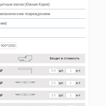
итным лаком (Южная Корея)
 механическим повреждениям
4мм)
900*2000
Входит в стоимость
 ₽
шт.
к-т
 ₽
шт.
к-т
 ₽
шт.
к-т