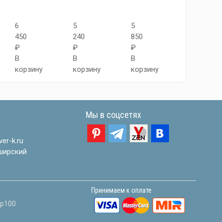
6
5
5
4
450
240
850
700
₽
₽
₽
₽
В
В
В
В
корзину
корзину
корзину
корзину
Мы в соцсетях
er-k.ru
ширский
Принимаем к оплате