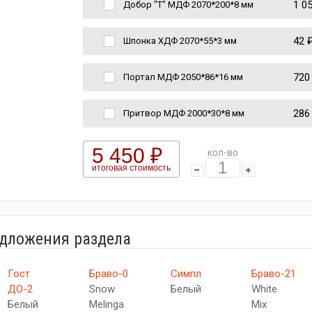
1 0
Добор "Т" МДФ 2070*200*8 мм
42 
Шпонка ХДФ 2070*55*3 мм
720
Портал МДФ 2050*86*16 мм
286
Притвор МДФ 2000*30*8 мм
5 450 ₽
кол-во
итоговая стоимость
едложения раздела
Гост
Браво-0
Симпл
Браво-21
ДО-2
Snow
Белый
White
Белый
Melinga
Mix