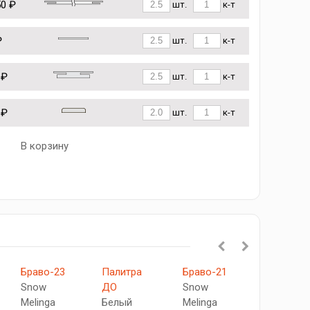
50 ₽
шт.
к-т
₽
шт.
к-т
 ₽
шт.
к-т
 ₽
шт.
к-т
В корзину
Браво-23
Палитра
Браво-21
Гост
Snow
ДО
Snow
ДО-1
Melinga
Белый
Melinga
Белый