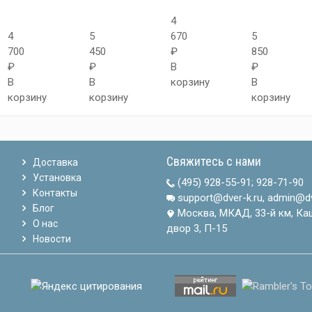
4
4
5
670
5
700
450
₽
850
₽
₽
В
₽
В
В
корзину
В
корзину
корзину
корзину
Свяжитесь с нами
Доставка
Установка
(495) 928-55-91
;
928-71-90
Контакты
support@dver-k.ru, admin@dv
Блог
Москва, МКАД, 33-й км, Ка
О нас
двор 3, П-15
Новости