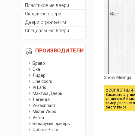
Пластиковые двери
Складные двери
Двери строителям
Специальные двери
ПРОИЗВОДИТЕЛИ
Браво
Ока
Лидер
Snow Melinga
Line doors
Vi Lario
Бесплатный 
Мактим Дверь
Закажите эту дв
установкой и м
Легенда
замер дверных 
Интехпласт
бесплатно!
Мister Wood
Verda
Беларускiя дзверы
Optima Porte