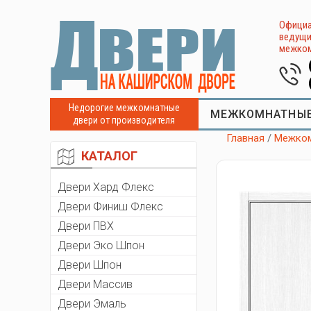
Официа
ведущи
межком
Недорогие межкомнатные
МЕЖКОМНАТНЫЕ
двери от производителя
Главная
/
Межком
КАТАЛОГ
Двери Хард Флекс
Двери Финиш Флекс
Двери ПВХ
Двери Эко Шпон
Двери Шпон
Двери Массив
Двери Эмаль