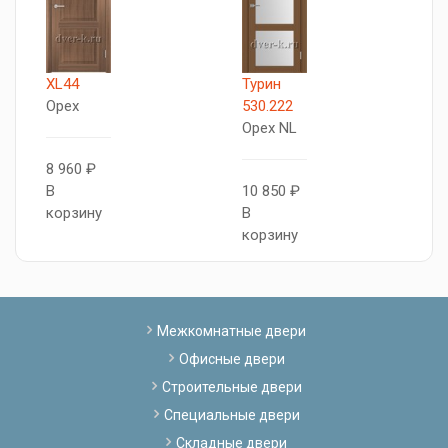
XL44
Турин
X
Орех
530.222
О
Орех NL
8 960 ₽
8
В
10 850 ₽
В
корзину
В
к
корзину
Межкомнатные двери
Офисные двери
Строительные двери
Специальные двери
Складные двери