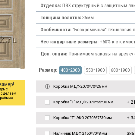
Отделка:
ПВХ структурный с защитным лак
Толщина полотна:
36мм
Особенности:
"Бескромочная" технология п
Нестандартные размеры:
+50% к стоимост
Доп. опции:
Принимаем заказы на врезку ф
Размер:
400*2000
550*1900
600*1900
замер!
Коробка МДФ 2070*70*26 мм
ерь с
ы сделаем
проёмов
+
21
Коробка "Т" МДФ 2070*65*30 мм
+
34
Коробка "Т" ЭКО 2070*67*30 мм
386
Наличник МДФ 2150*70*8 мм