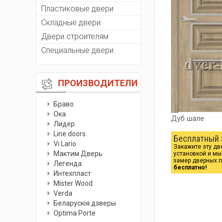
Пластиковые двери
Складные двери
Двери строителям
Специальные двери
ПРОИЗВОДИТЕЛИ
Браво
Ока
Дуб шале
Лидер
Line doors
Бесплатный 
Vi Lario
Закажите эту дв
Мактим Дверь
установкой и м
замер дверных 
Легенда
бесплатно!
Интехпласт
Мister Wood
Verda
Беларускiя дзверы
Optima Porte