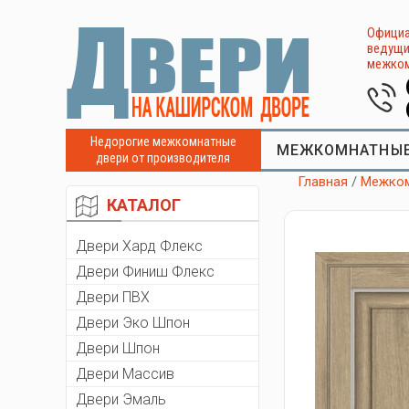
Официа
ведущи
межком
Недорогие межкомнатные
МЕЖКОМНАТНЫЕ
двери от производителя
Главная
/
Межком
КАТАЛОГ
Двери Хард Флекс
Двери Финиш Флекс
Двери ПВХ
Двери Эко Шпон
Двери Шпон
Двери Массив
Двери Эмаль