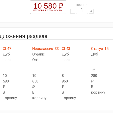
10 580 ₽
кол-во
итоговая стоимость
едложения раздела
XL47
Неоклассик-33
XL43
Статус-15
Дуб
Organic
Дуб
Дуб
шале
Oak
шале
12
10
10
8
280
580
650
960
₽
₽
₽
₽
В
В
В
В
корзину
корзину
корзину
корзину