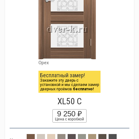
Орех
Бесплатный замер!
Закажите эту дверь с
установкой и мы сделаем замер
дверных проёмов
бесплатно!
XL50 C
9 250 ₽
Цена с коробкой