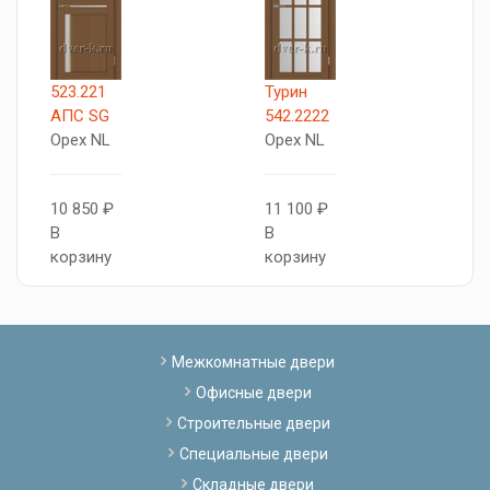
523.221
Турин
X
АПC SG
542.2222
О
Орех NL
Орех NL
8
10 850 ₽
11 100 ₽
В
В
В
к
корзину
корзину
Межкомнатные двери
Офисные двери
Строительные двери
Специальные двери
Складные двери