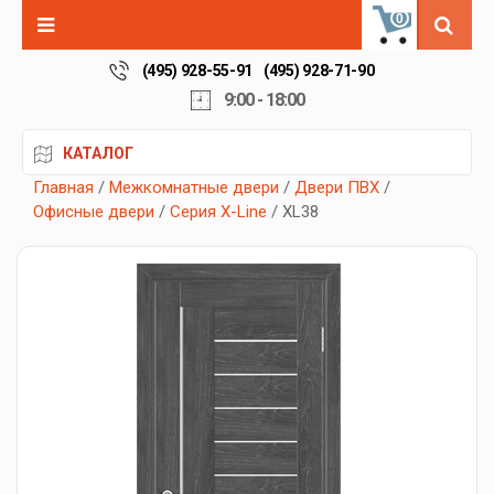
0
(495) 928-55-91
(495) 928-71-90
9:00 - 18:00
КАТАЛОГ
Главная
/
Межкомнатные двери
/
Двери ПВХ
/
Офисные двери
/
Серия X-Line
/ XL38