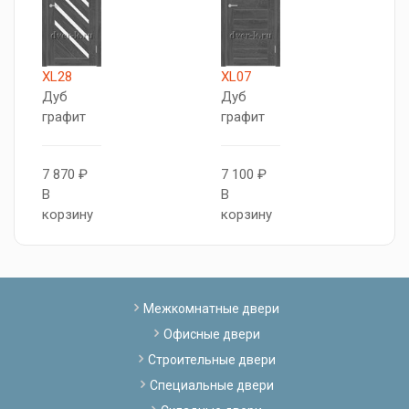
XL28
XL07
С
Дуб
Дуб
И
графит
графит
о
7 870 ₽
7 100 ₽
9
В
В
В
корзину
корзину
к
Межкомнатные двери
Офисные двери
Строительные двери
Специальные двери