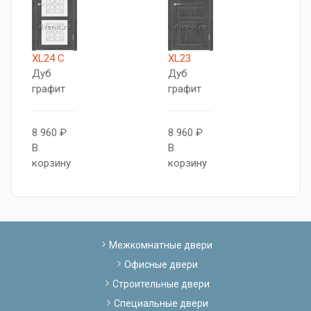
XL24 C
XL23
X
Дуб
Дуб
Д
графит
графит
к
8 960 ₽
8 960 ₽
7
В
В
В
корзину
корзину
к
Межкомнатные двери
Офисные двери
Строительные двери
Специальные двери