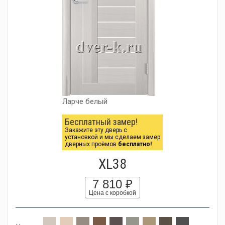
Ларче белый
Бесплатный замер!
Закажите эту дверь с
установкой и мы сделаем замер
дверных проёмов
бесплатно!
XL38
7 810 ₽
Цена с коробкой