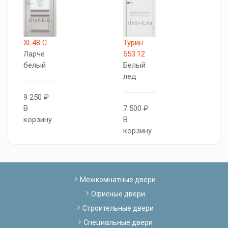
XL48 C
Турин
X
Ларче
553.12
Л
белый
Белый
б
лед
9 250 ₽
7
В
7 500 ₽
В
корзину
В
к
корзину
Межкомнатные двери
Офисные двери
Строительные двери
Специальные двери