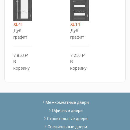
XL41
XL14
X
Дуб
Дуб
К
графит
графит
7
7 850 ₽
7 250 ₽
В
В
В
к
корзину
корзину
Межкомнатные двери
Офисные двери
Строительные двери
Специальные двери