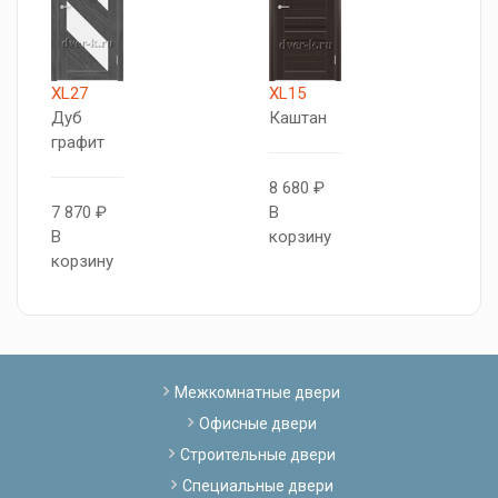
XL27
XL15
С
Дуб
Каштан
Т
графит
о
8 680 ₽
7 870 ₽
В
7
В
корзину
В
корзину
к
Межкомнатные двери
Офисные двери
Строительные двери
Специальные двери