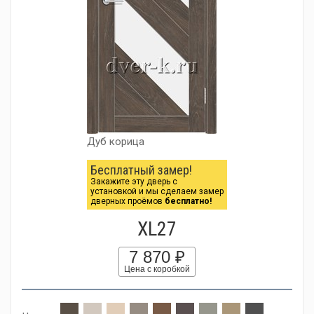
Дуб корица
Бесплатный замер!
Закажите эту дверь с
установкой и мы сделаем замер
дверных проёмов
бесплатно!
XL27
7 870 ₽
Цена с коробкой