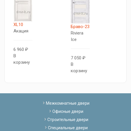
XL10
Браво-23
Г
Акация
Riviera
М
Ice
о
6 960 ₽
В
7 050 ₽
6
корзину
В
В
корзину
к
Межкомнатные двери
Офисные двери
Строительные двери
Специальные двери