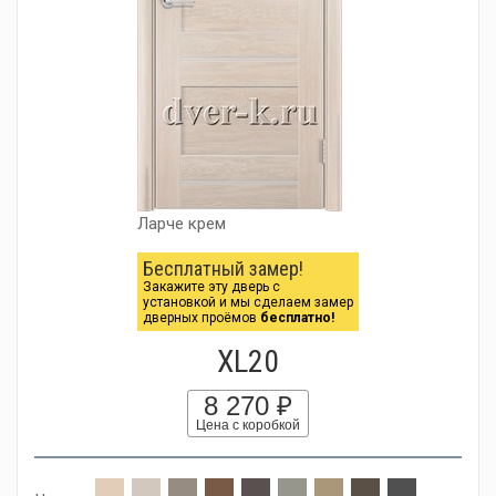
Ларче крем
Бесплатный замер!
Закажите эту дверь с
установкой и мы сделаем замер
дверных проёмов
бесплатно!
XL20
8 270 ₽
Цена с коробкой