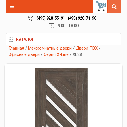
0
(495) 928-55-91
(495) 928-71-90
9:00 - 18:00
КАТАЛОГ
Главная
/
Межкомнатные двери
/
Двери ПВХ
/
Офисные двери
/
Серия X-Line
/ XL28