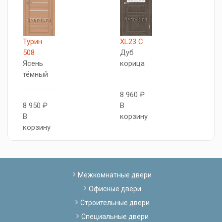
Турин
XL23 C
X
508
Дуб
Д
Ясень
корица
г
тёмный
8 960 ₽
7
8 950 ₽
В
В
В
корзину
к
корзину
Межкомнатные двери
Офисные двери
Строительные двери
Специальные двери