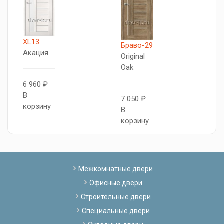
XL13
Браво-29
Б
Акация
Original
C
Oak
M
6 960 ₽
В
7 050 ₽
6
корзину
В
В
корзину
к
Межкомнатные двери
Офисные двери
Строительные двери
Специальные двери