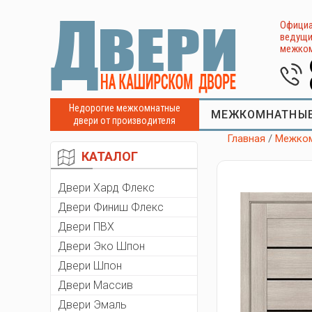
Официа
ведущи
межком
Недорогие межкомнатные
МЕЖКОМНАТНЫЕ
двери от производителя
Главная
/
Межком
КАТАЛОГ
Двери Хард Флекс
Двери Финиш Флекс
Двери ПВХ
Двери Эко Шпон
Двери Шпон
Двери Массив
Двери Эмаль