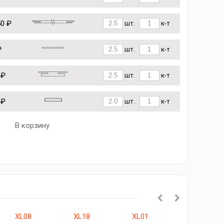
50 ₽
шт.
к-т
₽
шт.
к-т
 ₽
шт.
к-т
 ₽
шт.
к-т
В корзину
XL08
XL18
XL01
Браво-22