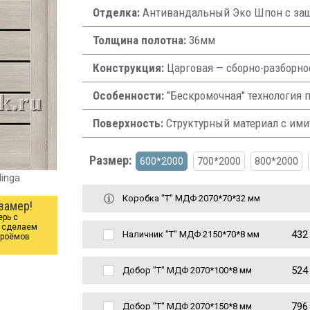
Отделка:
Антивандальный Эко Шпон с защ
Толщина полотна:
36мм
Конструкция:
Царговая — сборно-разборно
Особенности:
"Бескромочная" технология п
Поверхность:
Структурный материал с им
Размер:
600*2000
700*2000
800*2000
inga
Коробка "Т" МДФ 2070*70*32 мм
замер!
ерь с
ы сделаем
432
Наличник "Т" МДФ 2150*70*8 мм
проёмов
524
Добор "Т" МДФ 2070*100*8 мм
796
Добор "Т" МДФ 2070*150*8 мм