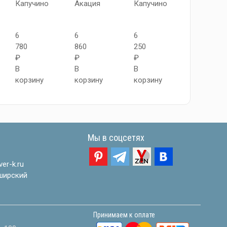
Капучино
Акация
Капучино
Original
Oak
6
6
6
780
860
250
6
₽
₽
₽
750
В
В
В
₽
корзину
корзину
корзину
В
корзину
Мы в соцсетях
er-k.ru
ширский
Принимаем к оплате