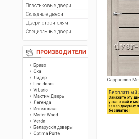
Пластиковые двери
Складные двери
Двери строителям
Специальные двери
ПРОИЗВОДИТЕЛИ
Браво
Ока
Лидер
Cappuccino Mel
Line doors
Vi Lario
Бесплатный 
Мактим Дверь
Закажите эту дв
установкой и м
Легенда
замер дверных 
Интехпласт
бесплатно!
Мister Wood
Verda
Беларускiя дзверы
Optima Porte