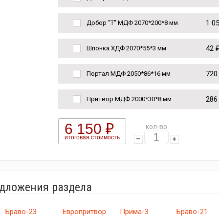
1 0
Добор "Т" МДФ 2070*200*8 мм
42 
Шпонка ХДФ 2070*55*3 мм
720
Портал МДФ 2050*86*16 мм
286
Притвор МДФ 2000*30*8 мм
6 150 ₽
кол-во
итоговая стоимость
едложения раздела
Браво-23
Европритвор
Прима-3
Браво-21