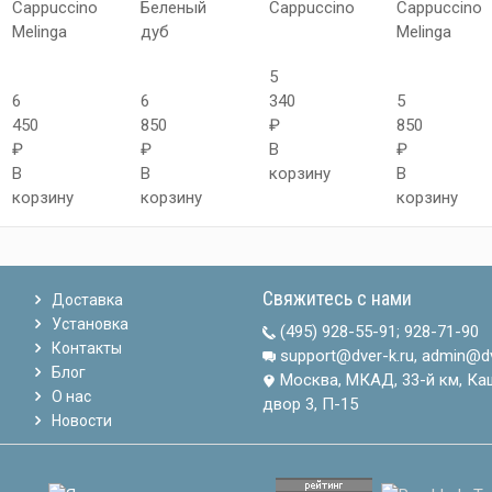
Cappuccino
Беленый
Cappuccino
Cappuccino
Melinga
дуб
Melinga
5
6
6
340
5
450
850
₽
850
₽
₽
В
₽
В
В
корзину
В
корзину
корзину
корзину
Свяжитесь с нами
Доставка
Установка
(495) 928-55-91
;
928-71-90
Контакты
support@dver-k.ru, admin@dv
Блог
Москва, МКАД, 33-й км, Ка
О нас
двор 3, П-15
Новости