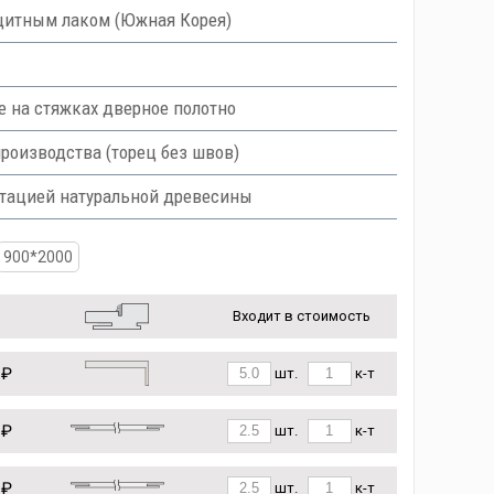
итным лаком (Южная Корея)
е на стяжках дверное полотно
роизводства (торец без швов)
итацией натуральной древесины
900*2000
Входит в стоимость
 ₽
шт.
к-т
 ₽
шт.
к-т
 ₽
шт.
к-т