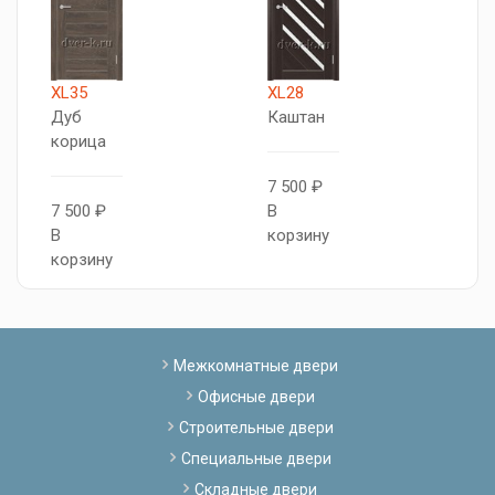
XL35
XL28
X
Дуб
Каштан
К
корица
7 500 ₽
7
7 500 ₽
В
В
В
корзину
к
корзину
Межкомнатные двери
Офисные двери
Строительные двери
Специальные двери
Складные двери