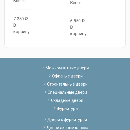
Венге
В
Венге
7 250 ₽
7
6 850 ₽
В
В
В
корзину
к
корзину
Межкомнатные двери
Офисные двери
Строительные двери
Специальные двери
Складные двери
Фурнитура
Двери с фурнитурой
Двери эконом класса