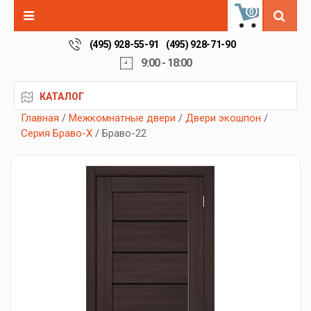
0
(495) 928-55-91
(495) 928-71-90
9:00 - 18:00
КАТАЛОГ
Главная
/
Межкомнатные двери
/
Двери экошпон
/
Серия Браво-X
/ Браво-22