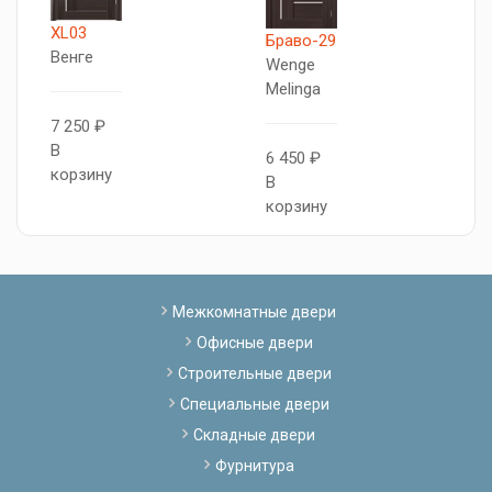
XL03
X
Браво-29
Венге
В
Wenge
Melinga
7 250 ₽
7
В
В
6 450 ₽
корзину
к
В
корзину
Межкомнатные двери
Офисные двери
Строительные двери
Специальные двери
Складные двери
Фурнитура