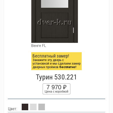
Венге FL
Бесплатный замер!
Закажите эту дверь с
установкой и мы сделаем замер
дверных проёмов
бесплатно!
Турин 530.221
7 970 ₽
Цена с коробкой
Цвет: