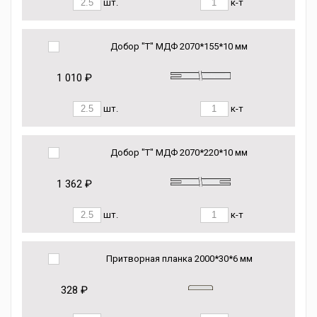
шт.
к-т
Добор "Т" МДФ 2070*155*10 мм
1 010 ₽
шт.
к-т
Добор "Т" МДФ 2070*220*10 мм
1 362 ₽
шт.
к-т
Притворная планка 2000*30*6 мм
328 ₽