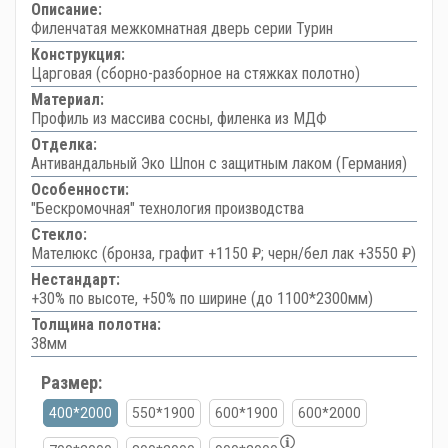
Описание:
Филенчатая межкомнатная дверь серии Турин
Конструкция:
Царговая (сборно-разборное на стяжках полотно)
Материал:
Профиль из массива сосны, филенка из МДФ
Отделка:
Антивандальный Эко Шпон с защитным лаком (Германия)
Особенности:
"Бескромочная" технология производства
Стекло:
Мателюкс (бронза, графит +1150 ₽; черн/бел лак +3550 ₽)
Нестандарт:
+30% по высоте, +50% по ширине (до 1100*2300мм)
Толщина полотна:
38мм
Размер:
400*2000
550*1900
600*1900
600*2000