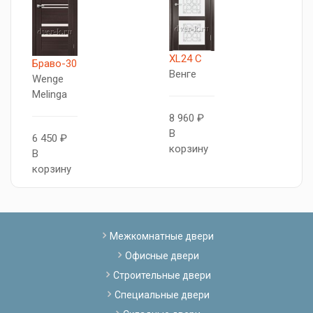
XL24 C
X
Браво-30
Венге
В
Wenge
Melinga
8 960 ₽
7
В
В
6 450 ₽
корзину
к
В
корзину
Межкомнатные двери
Офисные двери
Строительные двери
Специальные двери