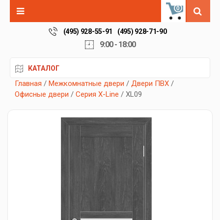
0
(495) 928-55-91
(495) 928-71-90
9:00 - 18:00
КАТАЛОГ
Главная
/
Межкомнатные двери
/
Двери ПВХ
/
Офисные двери
/
Серия X-Line
/ XL09