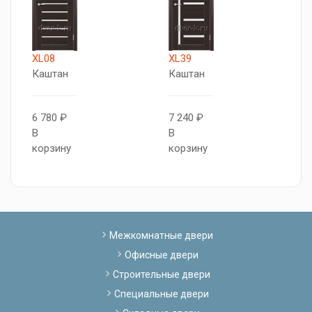
XL08
XL39
X
Каштан
Каштан
Д
г
6 780 ₽
7 240 ₽
В
В
7
корзину
корзину
В
к
Межкомнатные двери
Офисные двери
Строительные двери
Специальные двери