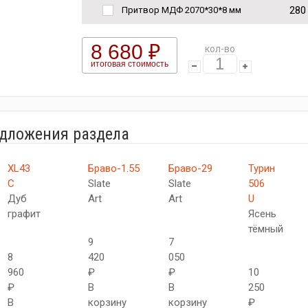
280
Притвор МДФ 2070*30*8 мм
8 680 ₽
кол-во
итоговая стоимость
едложения раздела
XL43
Браво-1.55
Браво-29
Турин
C
Slate
Slate
506
Дуб
Art
Art
U
графит
Ясень
тёмный
9
7
8
420
050
960
₽
₽
10
₽
В
В
250
В
корзину
корзину
₽