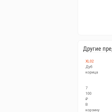
Другие пр
XL02
Дуб
корица
7
100
₽
В
корзину