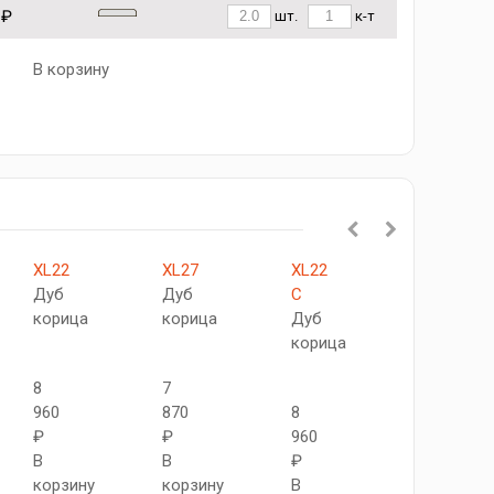
 ₽
шт.
к-т
В корзину
XL22
XL27
XL22
XL44
Дуб
Дуб
C
C
корица
корица
Дуб
Дуб
корица
корица
8
7
960
870
8
8
₽
₽
960
960
В
В
₽
₽
корзину
корзину
В
В