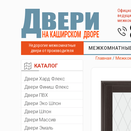
Официа
ведущи
межком
Недорогие межкомнатные
МЕЖКОМНАТНЫЕ
двери от производителя
Главная
/
Межком
КАТАЛОГ
Двери Хард Флекс
Двери Финиш Флекс
Двери ПВХ
Двери Эко Шпон
Двери Шпон
Двери Массив
Двери Эмаль