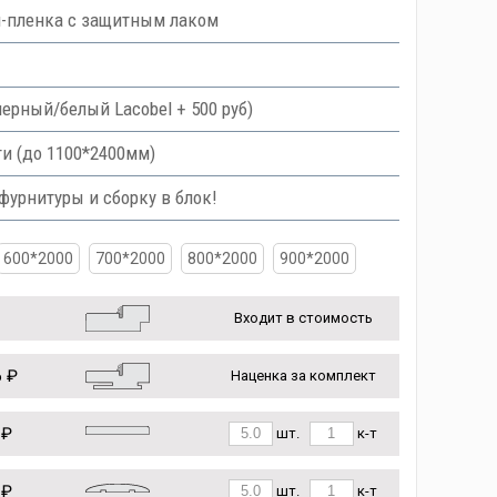
ш-пленка с защитным лаком
 черный/белый Lacobel + 500 руб)
и (до 1100*2400мм)
урнитуры и сборку в блок!
600*2000
700*2000
800*2000
900*2000
Входит в стоимость
 ₽
Наценка за комплект
 ₽
шт.
к-т
 ₽
шт.
к-т