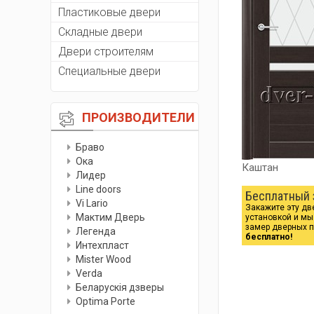
Пластиковые двери
Складные двери
Двери строителям
Специальные двери
ПРОИЗВОДИТЕЛИ
Браво
Ока
Каштан
Лидер
Line doors
Бесплатный 
Vi Lario
Закажите эту дв
Мактим Дверь
установкой и м
замер дверных 
Легенда
бесплатно!
Интехпласт
Мister Wood
Verda
Беларускiя дзверы
Optima Porte