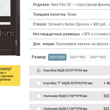
Отделка:
Hard Flex 3D — структурная фини
Толщина полотна:
36мм
Стекло:
Сатинато белое (бронза + 400 руб.;
Нестандартные размеры:
+50% к стоимост
Доп. опции:
Принимаем заказы на врезку ф
Размер:
400*2000
550*1900
600*1900
замер!
Коробка МДФ 2070*70*26 мм
ерь с
ы сделаем
проёмов
+
96
Коробка "Т" МДФ 2070*65*30 мм
322
Наличник МДФ 2150*70*8 мм
322
Наличник МДФ 2150*70*8 мм