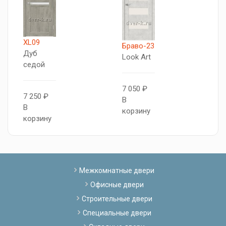
XL09
X
Браво-23
Дуб
Д
Look Art
седой
с
7 050 ₽
7 250 ₽
7
В
В
В
корзину
корзину
к
Межкомнатные двери
Офисные двери
Строительные двери
Специальные двери