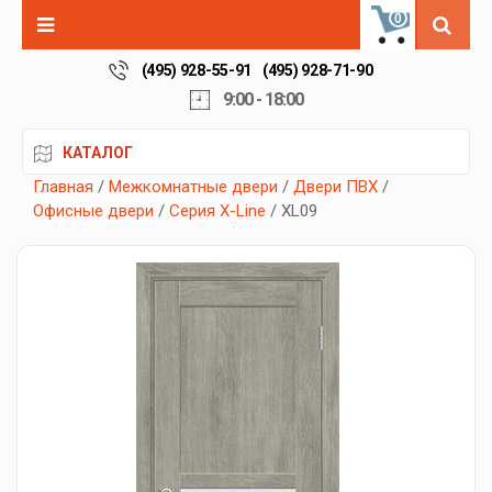
0
(495) 928-55-91
(495) 928-71-90
9:00 - 18:00
КАТАЛОГ
Главная
/
Межкомнатные двери
/
Двери ПВХ
/
Офисные двери
/
Серия X-Line
/ XL09