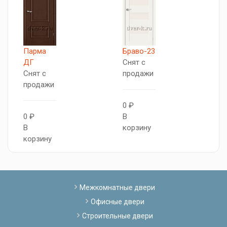
Парма
Браво-23
М
ДГ
Снят с
С
Снят с
продажи
п
продажи
0 ₽
0
0 ₽
В
В
В
корзину
к
корзину
Межкомнатные двери
Офисные двери
Строительные двери