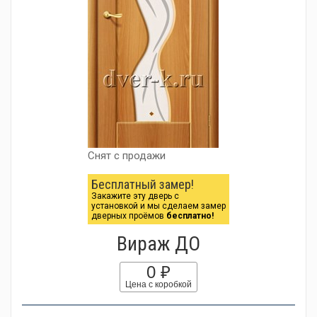
Снят с продажи
Бесплатный замер!
Закажите эту дверь с
установкой и мы сделаем замер
дверных проёмов
бесплатно!
Вираж ДО
0 ₽
Цена с коробкой