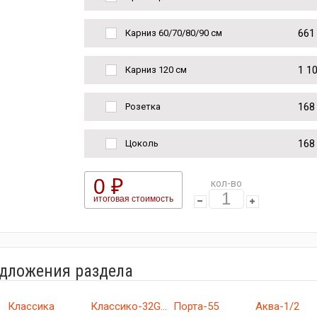
661
Карниз 60/70/80/90 см
1 1
Карниз 120 см
168
Розетка
168
Цоколь
0 ₽
кол-во
итоговая стоимость
едложения раздела
Классика
Классико-32G...
Порта-55
Аква-1/2