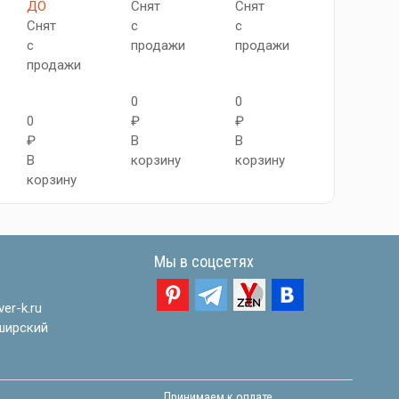
ДО
Снят
Снят
Снят
Снят
с
с
с
с
продажи
продажи
продажи
продажи
0
0
0
0
₽
₽
₽
₽
В
В
В
В
корзину
корзину
корзину
корзину
Мы в соцсетях
er-k.ru
ширский
Принимаем к оплате