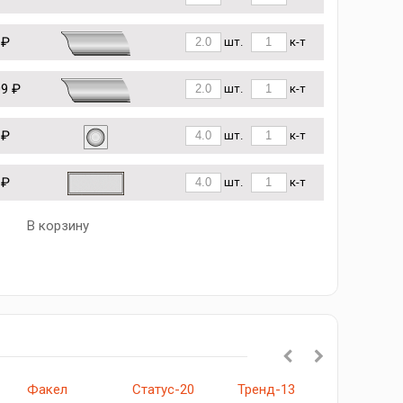
 ₽
шт.
к-т
09 ₽
шт.
к-т
 ₽
шт.
к-т
 ₽
шт.
к-т
В корзину
Факел
Статус-20
Тренд-13
Альфа-1