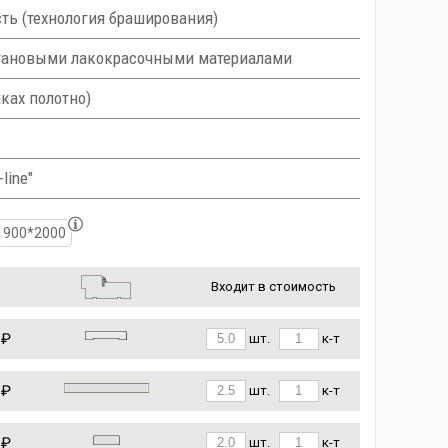
ть (технология браширования)
тановыми лакокрасочными материалами
ках полотно)
line"
900*2000
Входит в стоимость
 ₽
шт.
к-т
 ₽
шт.
к-т
 ₽
шт.
к-т