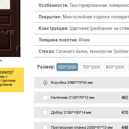
Особенности:
Текстурированная поверхнос
Покрытие:
Многослойная отделка полиуре
Конструкция:
Царговая (разборное на стяж
Толщина полотна:
40мм
Стекло:
Сатинато белое, технология "polimer-
и
Размер:
600*2000
700*2000
800*2000
замер!
ерь с
ы сделаем
Коробка 2080*75*33 мм
проёмов
482
Наличник 2150*70*12 мм
470
Добор 2100*100*14 мм
448
Притворная планка 2000*41*13 мм