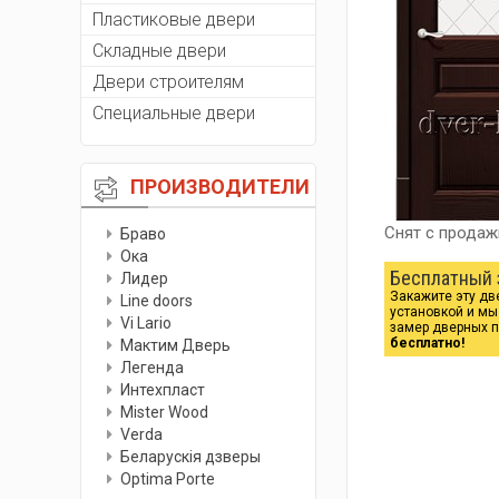
Пластиковые двери
Складные двери
Двери строителям
Специальные двери
ПРОИЗВОДИТЕЛИ
Снят с продаж
Браво
Ока
Бесплатный 
Лидер
Закажите эту дв
Line doors
установкой и м
Vi Lario
замер дверных 
бесплатно!
Мактим Дверь
Легенда
Интехпласт
Мister Wood
Verda
Беларускiя дзверы
Optima Porte