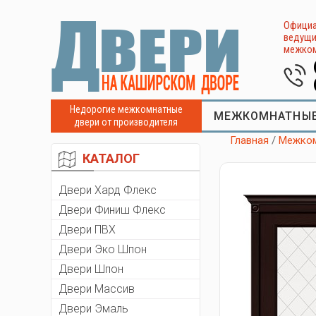
Официа
ведущи
межком
Недорогие межкомнатные
МЕЖКОМНАТНЫЕ
двери от производителя
Главная
/
Межком
КАТАЛОГ
Двери Хард Флекс
Двери Финиш Флекс
Двери ПВХ
Двери Эко Шпон
Двери Шпон
Двери Массив
Двери Эмаль