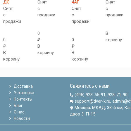
ДО
Снят
4AF
Снят
Снят
с
Снят
с
с
продажи
с
продажи
продажи
продажи
0
В
0
₽
0
корзину
₽
В
₽
В
корзину
В
корзину
корзину
Свяжитесь с нами
Доставка
Установка
(495) 928-55-91
;
928-71-90
Контакты
support@dver-k.ru, admin@dv
Блог
Москва, МКАД, 33-й км, Ка
О нас
двор 3, П-15
Новости