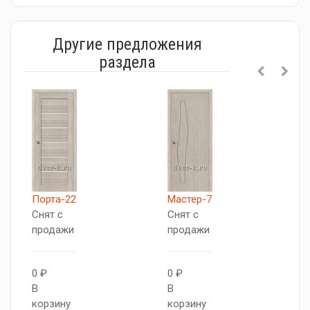
Другие предложения
раздела
Порта-22
Мастер-7
П
Снят с
Снят с
С
продажи
продажи
п
0 ₽
0 ₽
В
В
В
к
корзину
корзину