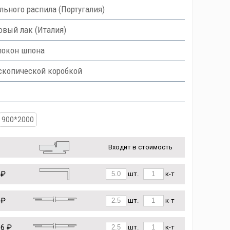
ьного распила (Португалия)
вый лак (Италия)
локон шпона
скопической коробкой
900*2000
Входит в стоимость
 ₽
шт.
к-т
 ₽
шт.
к-т
16 ₽
шт.
к-т