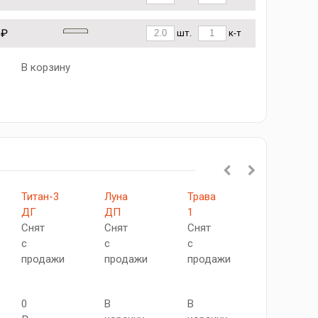
 ₽
шт.
к-т
В корзину
Титан-3
Луна
Трава
Браво-22
ДГ
ДП
1
Снят
Снят
Снят
Снят
с
с
с
с
продажи
продажи
продажи
продажи
0
0
В
В
₽