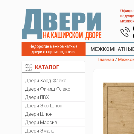
Официа
ведущи
межком
Недорогие межкомнатные
МЕЖКОМНАТНЫЕ
двери от производителя
Главная
/
Межком
КАТАЛОГ
Двери Хард Флекс
Двери Финиш Флекс
Двери ПВХ
Двери Эко Шпон
Двери Шпон
Двери Массив
Двери Эмаль