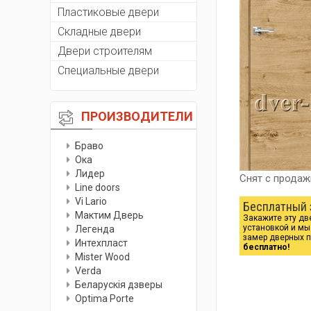
Пластиковые двери
Складные двери
Двери строителям
Специальные двери
ПРОИЗВОДИТЕЛИ
Браво
Ока
Лидер
Снят с продаж
Line doors
Vi Lario
Бесплатный 
Мактим Дверь
Закажите эту дв
установкой и м
Легенда
замер дверных 
Интехпласт
бесплатно!
Мister Wood
Verda
Беларускiя дзверы
Optima Porte