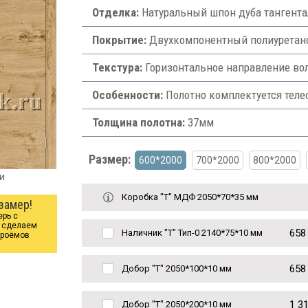
Отделка:
Натуральный шпон дуба тангентал
Покрытие:
Двухкомпонентный полиуретано
Текстура:
Горизонтальное направление во
Особенности:
Полотно комплектуется теле
Толщина полотна:
37мм
Размер:
600*2000
700*2000
800*2000
и
Коробка "Т" МДФ 2050*70*35 мм
замер!
ерь с
ы сделаем
658
Наличник "Т" Тип-0 2140*75*10 мм
проёмов
658
Добор "Т" 2050*100*10 мм
1 3
Добор "Т" 2050*200*10 мм