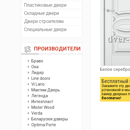
Пластиковые двери
Складные двери
Двери строителям
Специальные двери
ПРОИЗВОДИТЕЛИ
Браво
Ока
Белое серебр
Лидер
Line doors
Бесплатный 
Vi Lario
Закажите эту дв
Мактим Дверь
установкой и м
замер дверных 
Легенда
бесплатно!
Интехпласт
Мister Wood
Verda
Беларускiя дзверы
Optima Porte