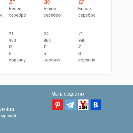
ДГ
ДО
ДГ
42
Белое
Белое
Белое
dB
й
серебро
серебро
серебро
Беленый
дуб
21
24
21
980
860
980
24
₽
₽
₽
620
В
В
В
₽
корзину
корзину
корзину
В
корзину
Мы в соцсетях
er-k.ru
ширский