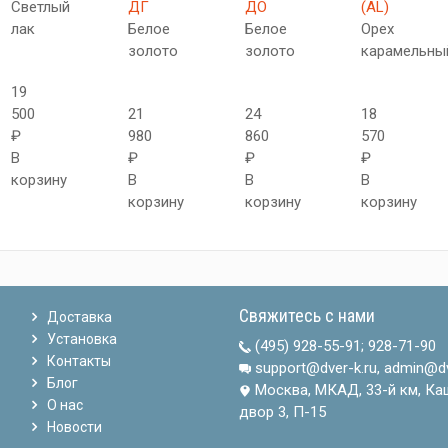
Светлый
ДГ
ДО
(AL)
лак
Белое
Белое
Орех
золото
золото
карамельны
19
500
21
24
18
₽
980
860
570
В
₽
₽
₽
корзину
В
В
В
корзину
корзину
корзину
Свяжитесь с нами
Доставка
Установка
(495) 928-55-91
;
928-71-90
Контакты
support@dver-k.ru, admin@dv
Блог
Москва, МКАД, 33-й км, Ка
О нас
двор 3, П-15
Новости