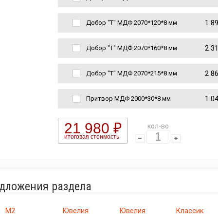
1 8
Добор "Т" МДФ 2070*120*8 мм
2 3
Добор "Т" МДФ 2070*160*8 мм
2 8
Добор "Т" МДФ 2070*215*8 мм
1 0
Притвор МДФ 2000*30*8 мм
21 980 ₽
кол-во
итоговая стоимость
едложения раздела
М2
Ювелия
Ювелия
Классик