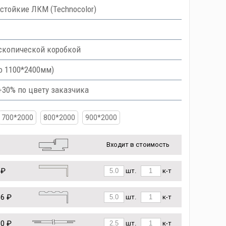
тойкие ЛКМ (Technocolor)
скопической коробкой
о 1100*2400мм)
 +30% по цвету заказчика
700*2000
800*2000
900*2000
Входит в стоимость
 ₽
шт.
к-т
86 ₽
шт.
к-т
80 ₽
шт.
к-т