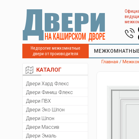
Официа
ведущи
межком
Недорогие межкомнатные
МЕЖКОМНАТНЫЕ
двери от производителя
Главная
/
Межком
КАТАЛОГ
Двери Хард Флекс
Двери Финиш Флекс
Двери ПВХ
Двери Эко Шпон
Двери Шпон
Двери Массив
Двери Эмаль