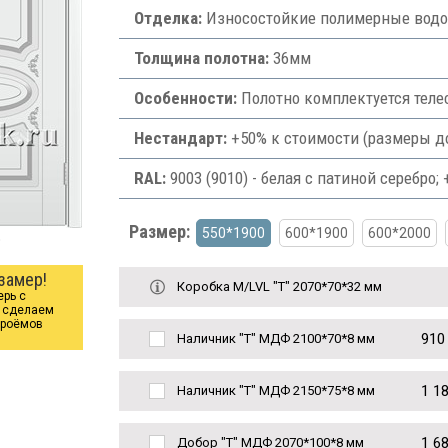
Отделка:
Износостойкие полимерные водос
Толщина полотна:
36мм
Особенности:
Полотно комплектуется теле
Нестандарт:
+50% к стоимости (размеры д
RAL:
9003 (9010) - белая с патиной серебро;
Размер:
550*1900
600*1900
600*2000
о
замер!
Коробка М/LVL "Т" 2070*70*32 мм
ерь с
ы сделаем
проёмов
910
Наличник "Т" МДФ 2100*70*8 мм
1 1
Наличник "Т" МДФ 2150*75*8 мм
1 6
Добор "Т" МДФ 2070*100*8 мм