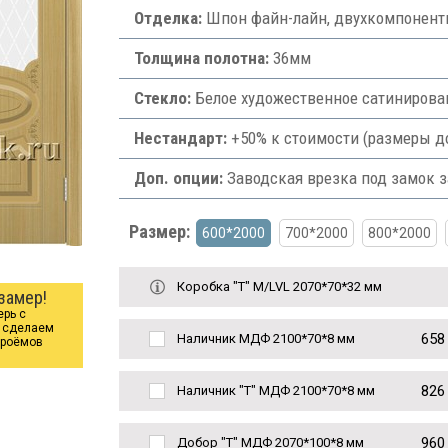
Отделка:
Шпон файн-лайн, двухкомпонент
Толщина полотна:
36мм
Стекло:
Белое художественное сатинированн
Нестандарт:
+50% к стоимости (размеры д
Доп. опции:
Заводская врезка под замок з
Размер:
600*2000
700*2000
800*2000
Коробка "Т" M/LVL 2070*70*32 мм
замер!
ерь с
ы сделаем
658
Наличник МДФ 2100*70*8 мм
проёмов
826
Наличник "Т" МДФ 2100*70*8 мм
960
Добор "Т" МДФ 2070*100*8 мм