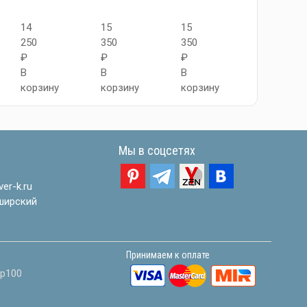
14
15
15
17
250
350
350
500
₽
₽
₽
₽
В
В
В
В
корзину
корзину
корзину
корзину
Мы в соцсетях
er-k.ru
ширский
Принимаем к оплате