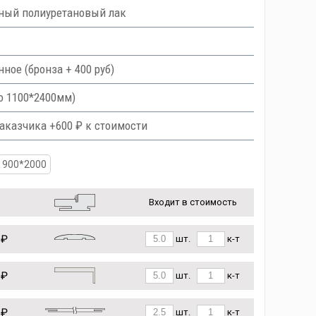
ный полиуретановый лак
ое (бронза + 400 руб)
о 1100*2400мм)
аказчика +600 ₽ к стоимости
900*2000
Входит в стоимость
 ₽
шт.
к-т
 ₽
шт.
к-т
 ₽
шт.
к-т