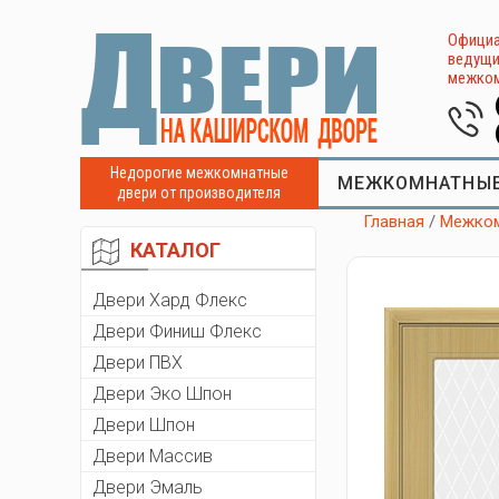
Официа
ведущи
межком
Недорогие межкомнатные
МЕЖКОМНАТНЫЕ
двери от производителя
Главная
/
Межком
КАТАЛОГ
Двери Хард Флекс
Двери Финиш Флекс
Двери ПВХ
Двери Эко Шпон
Двери Шпон
Двери Массив
Двери Эмаль