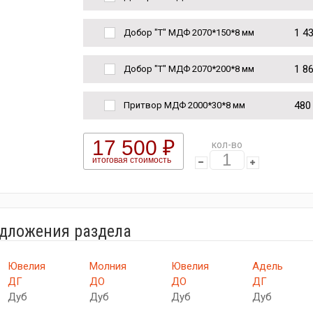
1 4
Добор "Т" МДФ 2070*150*8 мм
1 8
Добор "Т" МДФ 2070*200*8 мм
480
Притвор МДФ 2000*30*8 мм
17 500 ₽
кол-во
итоговая стоимость
едложения раздела
Ювелия
Молния
Ювелия
Адель
ДГ
ДО
ДО
ДГ
Дуб
Дуб
Дуб
Дуб