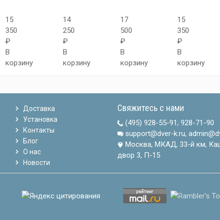
15
14
17
15
350
250
500
350
₽
₽
₽
₽
В
В
В
В
корзину
корзину
корзину
корзину
Свяжитесь с нами
Доставка
Установка
(495) 928-55-91
;
928-71-90
Контакты
support@dver-k.ru, admin@dv
Блог
Москва, МКАД, 33-й км, Ка
О нас
двор 3, П-15
Новости