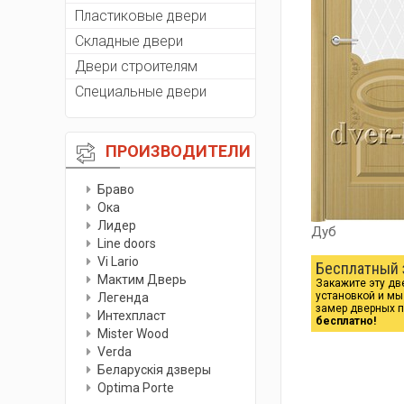
Пластиковые двери
Складные двери
Двери строителям
Специальные двери
ПРОИЗВОДИТЕЛИ
Браво
Ока
Лидер
Дуб
Line doors
Vi Lario
Бесплатный 
Мактим Дверь
Закажите эту дв
установкой и м
Легенда
замер дверных 
Интехпласт
бесплатно!
Мister Wood
Verda
Беларускiя дзверы
Optima Porte